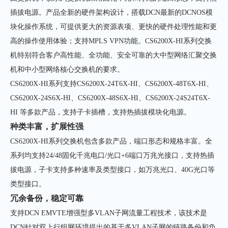
插拔电源。产品全新的硬件架构设计，搭载DCN最新的DCNOS模
块化操作系统，可提供更大的资源表项、更快的硬件处理性能和更
高的操作使用体验；支持MPLS VPN功能。CS6200X-HI系列交换
机特别符合客户高性能、全功能、安全可靠的大中型网络汇聚交换
机和中小型网络核心交换机的要求。
CS6200X-HI系列支持CS6200X-24T6X-HI、CS6200X-48T6X-HI、
CS6200X-24S6X-HI、CS6200X-48S6X-HI、
CS6200X-24S24T6X-
HI
等多款产品，支持子卡插槽，支持热插拔模块化电源。
种类丰富，扩展性强
CS6200X-HI系列交换机包含多款产品，端口形态和规格丰富。全
系列均支持24/48固化千兆电口/光口+6端口万兆光接口，支持热插
拔电源，子卡支持多种速率及类型接口，如万兆光口、40G光口等
类型接口。
冗余备份，稳定可靠
支持DCN EMVTE增强型多VLAN子网流量工程技术，该技术是
DCN针对双上行组网环境提出的基于多VLAN子网的链路备份和负