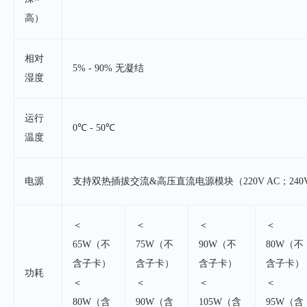
高）
相对
5% - 90% 无凝结
湿度
运行
0℃ - 50℃
温度
电源
支持双热插拔交流&高压直流电源模块（220V AC；240V
＜
＜
＜
＜
65W
（不
75W
（不
90W
（不
80W
（不
含子卡）
含子卡）
含子卡）
含子卡）
功耗
＜
＜
＜
＜
80W
（含
90W
（含
105W
（含
95W
（含